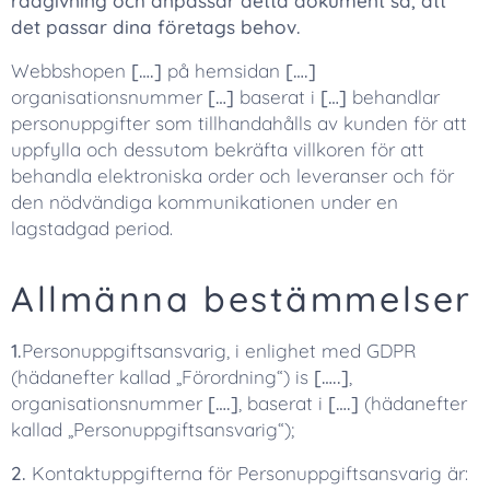
rådgivning och anpassar detta dokument så, att
det passar dina företags behov.
Webbshopen
[….]
på hemsidan
[….]
organisationsnummer
[…]
baserat i
[…]
behandlar
personuppgifter som tillhandahålls av kunden för att
uppfylla och dessutom bekräfta villkoren för att
behandla elektroniska order och leveranser och för
den nödvändiga kommunikationen under en
lagstadgad period.
Allmänna bestämmelser
1.
Personuppgiftsansvarig, i enlighet med GDPR
(hädanefter kallad „Förordning“) is
[…..]
,
organisationsnummer
[….]
, baserat i
[….]
(hädanefter
kallad „Personuppgiftsansvarig“);
2.
Kontaktuppgifterna för Personuppgiftsansvarig är: