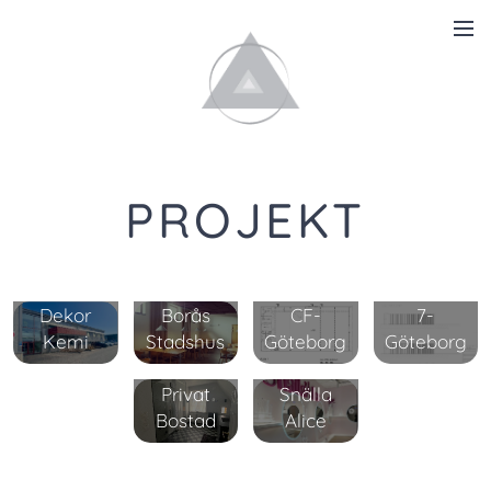
PROJEKT
Arom-
SUPERB
KATTEN
Dekor
Borås
CF-
7-
Kemi
Stadshus
Göteborg
Göteborg
Privat
Snälla
Bostad
Alice